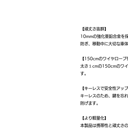
【頑丈さ抜群】
10mmの強化亜鉛合金を
防ぎ、移動中に大切な車
【150cmのワイヤロープ
太さ１cmの150cmの
す。
【キーレスで安全性アッ
キーレスのため、鍵を忘れ
防げます。
【より軽量化】
本製品は携帯性と頑丈さの