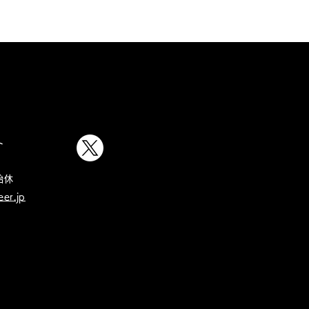
Follow us
ト
始休
er.jp