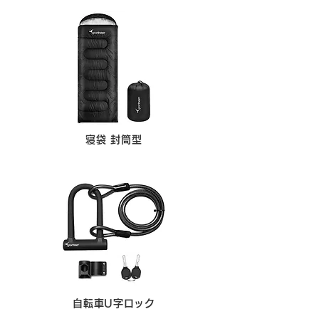
寝袋 封筒型
自転車U字ロック